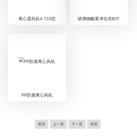
离心通风机4-72A型
玻璃钢酸雾净化塔BJT
PP防腐离心风机
首页
上一页
下一页
末页