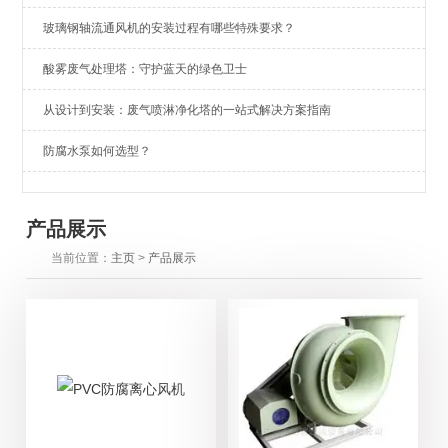
玻璃钢轴流通风机的安装过程有哪些特殊要求？
酸雾废气处理塔：守护蓝天的绿色卫士
从设计到安装：废气喷淋净化塔的一站式解决方案指南
防腐水泵如何选型？
产品展示
当前位置：
主页
>
产品展示