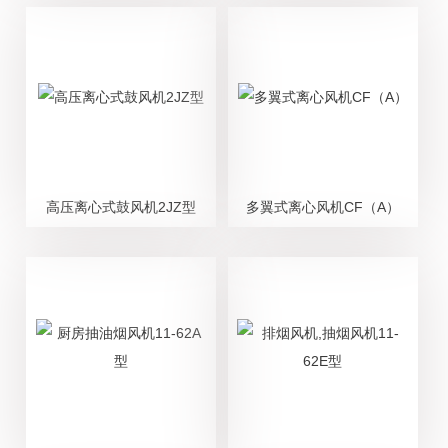
高压离心式鼓风机2JZ型
多翼式离心风机CF（A）