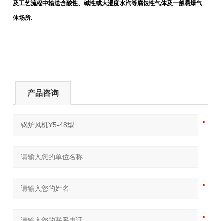
及工艺流程中输送含酸性、碱性或大湿度水汽等腐蚀性气体及一般易爆气
体场所
.
产品咨询