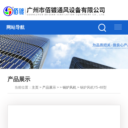
网站导航
产品展示
当前位置：
主页
>
产品展示
> >
锅炉风机
> 锅炉风机Y5-48型