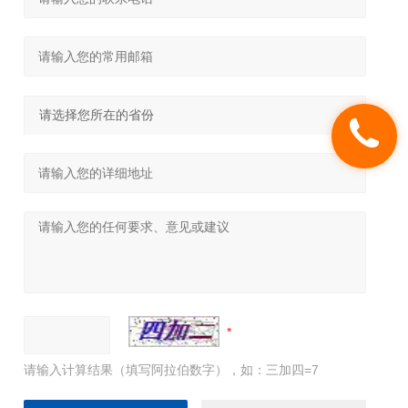
请输入计算结果（填写阿拉伯数字），如：三加四=7