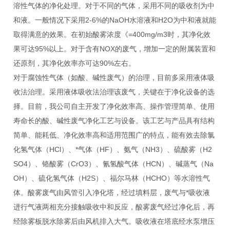
溶性气体的净化处理。对于不同的气体，采用不同的吸收剂为中
和液。一般情况下采用2-6%的NaOH水溶液和H2O为中和液就能
取得满意的效果。在初始酸雾浓度《=400mg/m3时，其净化效
果可达95%以上。对于含有NOX的废气，增加一定的附属装置和
还原剂，其净化效率亦可达90%左右。
对于腐蚀性气体（如酸、碱性废气）的治理，目前多采用液体吸
收法治理。采用液体吸收法治理该废气，关键在于净化设备的选
择。目前，我公司自主开发了净化效率高、操作管理简单、使用
寿命长的酸、碱性废气净化工艺与设备。该工艺与产品具有结构
简单、能耗低、净化效率高和适用范围广的特点，能有效去除氯
化氢气体（HCl）、*气体（HF）、氨气（NH3）、硫酸雾（H2
SO4）、铬酸雾（CrO3）、氰氢酸气体（HCN）、碱蒸气（Na
OH）、硫化氢气体（H2S）、福尔马林（HCHO）等水溶性气
体。酸雾废气由风管引入净化塔，经过填料层，废气与*吸收液
进行气液两相充分接触吸收中和反应，酸雾废气经过净化后，再
经除雾板脱水除雾后由风机排入大气。吸收液在塔底经水泵增压