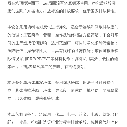
后在塔顶喷淋而下，zui后回流至塔底循环使用。净化后的酸雾
废气达到广东省地方排放标准的排放要求，低于国家排放标准。
本设备采用填料塔对废气进行净化，适合于连续和间歇排放废气
的治理；工艺简单，管理、操作及维修相当方便简洁，不会对车
间的生产造成任何影响；适用范围广，可同时净化多种污染物；
压降较低，操作弹性大，且具有很好的除雾性能；塔体可根据实
际情况采用FRP/PP/PVC等材料制作；填料采用高效、低阻的鲍
尔环，可*地去除气体中的异味、有害物质等。
本设备分单塔体和双塔体。采用圆形塔体，用法兰分段联接而
成。具体由贮液箱、塔体、进风段、喷淋层、填料层、旋流除雾
层、出风锥帽、观检孔等组成。
本工艺和设备可广泛应用于化工、电子、冶金、电镀、纺织（化
纤）、食品、机械制造等行业过程中排放的酸、碱性废气的净化