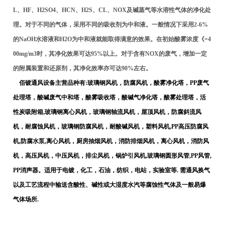
L、HF、H2SO4、HCN、H2S、CL、NOX及碱蒸气等水溶性气体的净化处
理。对于不同的气体，采用不同的吸收剂为中和液。一般情况下采用2-6%
的NaOH水溶液和H2O为中和液就能取得满意的效果。在初始酸雾浓度《=4
00mg/m3时，其净化效果可达95%以上。对于含有NOX的废气，增加一定
的附属装置和还原剂，其净化效率亦可达90%左右。
佰镀通风设备主营品种有:玻璃钢风机，防腐风机，酸雾净化塔，PP废气
处理塔，酸碱废气中和塔，酸雾吸收塔，酸碱气净化塔，酸雾处理塔，活
性炭吸附箱,玻璃钢离心风机，玻璃钢轴流风机，屋顶风机，防腐斜流风
机，耐腐蚀风机，玻璃钢防腐风机，耐酸碱风机，塑料风机,PP高压防腐风
机,防腐水泵,离心风机，厨房抽烟风机，消防排烟风机，离心风机，消防风
机，高压风机，中压风机，排尘风机，锅炉引风机,玻璃钢圆形风管,PP风管,
PP消声器。适用于电镀，化工，石油，纺织，电站，实验室等. 需通风换气
以及工艺流程中输送含酸性、碱性或大湿度水汽等腐蚀性气体及一般易爆
气体场所.