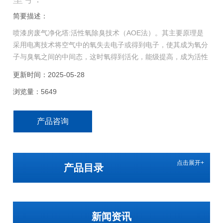
简要描述：
喷漆房废气净化塔:活性氧除臭技术（AOE法）。其主要原理是
采用电离技术将空气中的氧失去电子或得到电子，使其成为氧分
子与臭氧之间的中间态，这时氧得到活化，能级提高，成为活性
氧。按理论计算活性氧的氧化能力是氧气的1000倍，直接与至
更新时间：2025-05-28
臭成分发生氧化，反应可在数秒内实现。这种反应是自然界大气
浏览量：5649
自净的主要“能量"，活性氧除臭技术是将自然界中的现象拿到工
程中应用，实现废气净化。
产品咨询
点击展开+
产品目录
新闻资讯