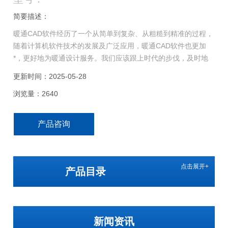
简要描述：
暖通CAD软件经历了一个从简单到复杂、从粗糙到精准的过程，
随着计算机软件技术的发展及广泛应用，暖通CAD软件也更加
*，更好地为暖通设计服务。我们应该跟上时代的步伐，及时地
充分利用计算机软件技术，使暖通CAD技术的发展不断推进。下
更新时间：2025-05-28
面以浩辰CAD暖通2011为例，简单分享一下暖通专业轴流风机
浏览量：2640
的三维设计。
产品咨询
点击展开+
产品目录
新闻资讯