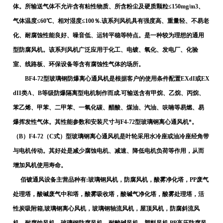
体。所输送气体不允许含有粘性物质、所含粉尘及硬质颗粒≤150mg/m3、
气体温度≤60℃、相对湿度≤100％.该系列风机具有强度高、重量轻、不易老
化、耐腐蚀性能良好、噪音低、运转平稳等特点。是一种较为理想的通用
型防腐风机。该系列风机广泛应用于化工、电镀、氧化、发电厂、化验
室、线路板、环保设备等含有腐蚀性气体的场所。
BF4-72型玻璃钢防爆离心通风机是根据客户的使用条件配置EXdI或EX
dII类A、B等级防爆隔离型电机制作而成.可输送含有甲烷、乙烷、丙烷、
苯乙烯、甲苯、二甲苯、一氧化碳、醋酸、煤油、汽油、呋喃等易燃、易
爆挥发性气体。其性能参数和安装尺寸与F4-72型玻璃钢离心通风机*。
（B）F4-72（C式）型玻璃钢离心通风机是叶轮采用水冷座或油冷座经角带
与电机传动。其好处是减少腐蚀电机、减速、降低电机负荷等作用，从而
增加风机使用寿命。
佰镀通风设备主营品种有:玻璃钢风机，防腐风机，酸雾净化塔，PP废气
处理塔，酸碱废气中和塔，酸雾吸收塔，酸碱气净化塔，酸雾处理塔，活
性炭吸附箱,玻璃钢离心风机，玻璃钢轴流风机，屋顶风机，防腐斜流风