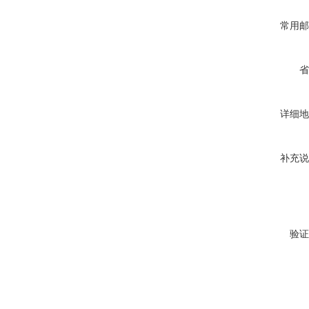
常用邮
省
详细地
补充说
验证