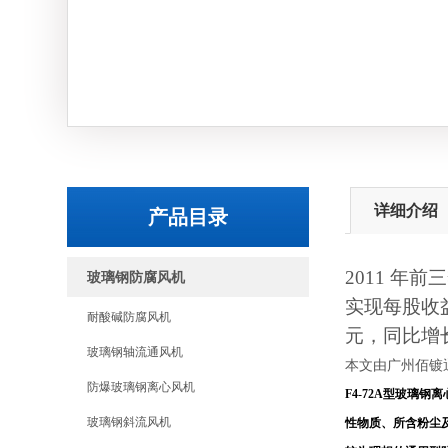
详细介绍
产品目录
2011 年
玻璃钢防腐风机
实现每股收益
耐酸碱防腐风机
元，同比增长
玻璃钢轴流通风机
本文由广州佰镀
防爆玻璃钢离心风机
F4-72A型玻璃
玻璃钢斜流风机
性物质、所含粉尘及