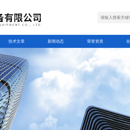
技术文章
新闻动态
荣誉资质