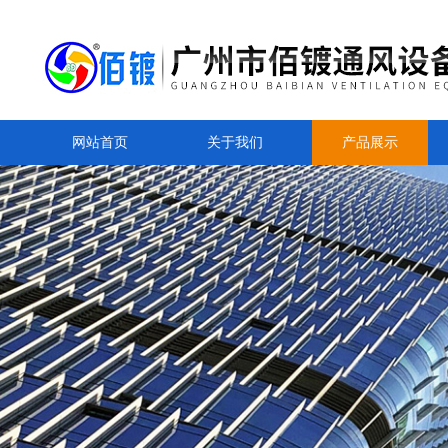
网站首页
关于我们
产品展示