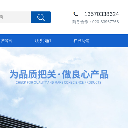
13570338624
商务合作：020-33967768
在线留言
联系我们
在线商铺