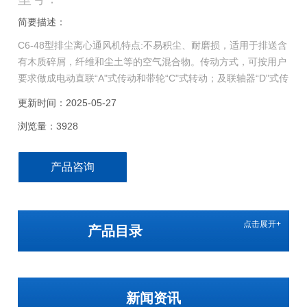
简要描述：
C6-48型排尘离心通风机特点:不易积尘、耐磨损，适用于排送含
有木质碎屑，纤维和尘土等的空气混合物。传动方式，可按用户
要求做成电动直联“A"式传动和带轮“C"式转动；及联轴器“D"式传
动。输送介质温度不超过80℃。
更新时间：2025-05-27
浏览量：3928
产品咨询
点击展开+
产品目录
新闻资讯