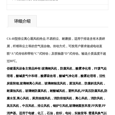
详细介绍
C6-48型排尘离心通风机特点:不易积尘、耐磨损，适用于排送含有木质碎
屑，纤维和尘土等的空气混合物。传动方式，可按用户要求做成电动直
联“A”式传动和带轮“C”式转动；及联轴器“D”式传动。输送介质温度不超
过80℃。
佰镀通风设备主营品种有:玻璃钢风机，防腐风机，酸雾净化塔，PP废气处
理塔，酸碱废气中和塔，酸雾吸收塔，酸碱气净化塔，酸雾处理塔，活性
炭吸附箱,玻璃钢离心风机，玻璃钢轴流风机，屋顶风机，防腐斜流风机，
耐腐蚀风机，玻璃钢防腐风机，耐酸碱风机，塑料风机,PP高压防腐风机,防
腐水泵,离心风机，厨房抽烟风机，消防排烟风机，离心风机，消防风机，
高压风机，中压风机，排尘风机，锅炉引风机,玻璃钢圆形风管,PP风管,PP
消声器。适用于电镀，化工，石油，纺织，电站，实验室等. 需通风换气以