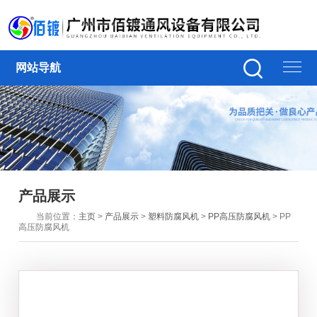
网站导航
产品展示
当前位置：
主页
>
产品展示
>
塑料防腐风机
>
PP高压防腐风机
> PP
高压防腐风机