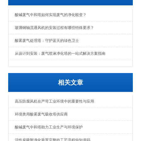
酸碱废气中和塔如何实现废气的净化蜕变？
玻璃钢轴流通风机的安装过程有哪些特殊要求？
酸雾废气处理塔：守护蓝天的绿色卫士
从设计到安装：废气喷淋净化塔的一站式解决方案指南
相关文章
高压防腐风机在严苛工业环境中的重要性与应用
环境类用酸雾废气吸收塔供应商
酸碱废气中和塔助力工业生产与环境保护
活性炭吸附净化装置完整的工艺流程你知道吗