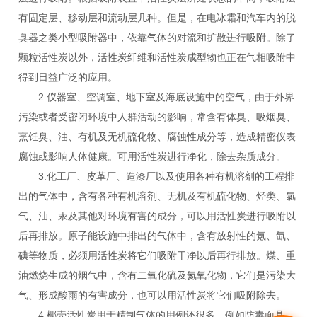
有固定层、移动层和流动层几种。但是，在电冰霜和汽车内的脱
臭器之类小型吸附器中，依靠气体的对流和扩散进行吸附。除了
颗粒活性炭以外，活性炭纤维和活性炭成型物也正在气相吸附中
得到日益广泛的应用。
2.仪器室、空调室、地下室及海底设施中的空气，由于外界
污染或者受密闭环境中人群活动的影响，常含有体臭、吸烟臭、
烹饪臭、油、有机及无机硫化物、腐蚀性成分等，造成精密仪表
腐蚀或影响人体健康。可用活性炭进行净化，除去杂质成分。
3.化工厂、皮革厂、造漆厂以及使用各种有机溶剂的工程排
出的气体中，含有各种有机溶剂、无机及有机硫化物、烃类、氯
气、油、汞及其他对环境有害的成分，可以用活性炭进行吸附以
后再排放。原子能设施中排出的气体中，含有放射性的氪、氙、
碘等物质，必须用活性炭将它们吸附干净以后再行排放。煤、重
油燃烧生成的烟气中，含有二氧化硫及氮氧化物，它们是污染大
气、形成酸雨的有害成分，也可以用活性炭将它们吸附除去。
4.椰壳活性炭用于精制气体的用例还很多，例如防毒面具、