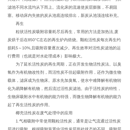
滤池不同水流均从下而上。流化床的流速使炭层膨胀，不易阻
塞。移动床内失效的炭从池底连续排出，新炭从池顶连续补充。
再生
粒状活性炭吸附容量耗尽后再生，常用的方法是加热法,废
炭烘干后在850°C左右的再生炉内焙烧。颗粒活性炭每次再生约
损耗5～10%,且吸附容量逐次减少。再生效率对活性炭滤池的运
行费用（也就是对水处理成本）影响极大。
为了延长活性炭的再生周期，正在开发生物活性炭法。以臭
氧作为有机物改性剂，而活性炭不但起吸附作用，还作为微生物
载体，滤床成为生物床。原水先加臭氧，使水中难降解有机物转
化为易降解有机物，然后流过活性炭滤池。由于活性炭的特性，
生物床吸附水中有机物的能力特强，而微生物降解有机物的能力
起了再生活性炭的作用。
椰壳活性炭在废气处理中的应用
1.气相吸附中常使用颗粒活性炭，通常是让气流通过活性炭
层进行吸附。根据吸附装置中活性炭层所处状态的不同，吸附层