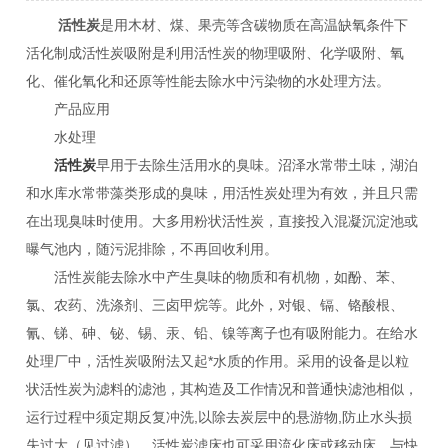
活性炭
是用木材、煤、果壳等含碳物质在高温缺氧条件下
活化制成活性炭吸附是利用活性炭的物理吸附、化学吸附、氧
化、催化氧化和还原等性能去除水中污染物的水处理方法。
产品应用
水处理
活性炭
早用于去除生活用水的臭味。沼泽水常带土味，湖泊
和水库水常带藻类形成的臭味，用活性炭处理为有效，并且只需
在出现臭味时使用。大多用粉状活性炭，直接投入混凝沉淀池或
曝气池内，随污泥排除，不再回收利用。
活性炭能去除水中产生臭味的物质和有机物，如酚、苯、
氯、农药、洗涤剂、三卤甲烷等。此外，对银、镉、铬酸根、
氰、锑、砷、铋、锡、汞、铅、镍等离子也有吸附能力。在给水
处理厂中，活性炭吸附法又起*水质的作用。采用的设备是以粒
状活性炭为滤料的滤池，其构造及工作情况和普通快滤池相似，
运行过程中须定期反复冲洗,以除去炭层中的悬游物,防止水头损
失过大（见过滤）。活性炭滤床也可采用流化床或移动床。与快