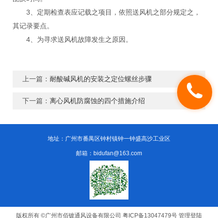
3、定期检查表应记载之项目，依照送风机之部分规定之，
其记录要点。
4、为寻求送风机故障发生之原因。
上一篇：
耐酸碱风机的安装之定位螺丝步骤
下一篇：
离心风机防腐蚀的四个措施介绍
地址：广州市番禺区钟村镇钟一钟盛高沙工业区
邮箱：bidufan@163.com
版权所有 ©广州市佰镀通风设备有限公司
粤ICP备13047479号
管理登陆