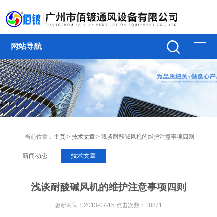
网站导航
当前位置：
主页
>
技术文章
> 浅谈耐酸碱风机的维护注意事项四则
新闻动态
技术文章
浅谈耐酸碱风机的维护注意事项四则
更新时间：2013-07-15 点击次数：18871